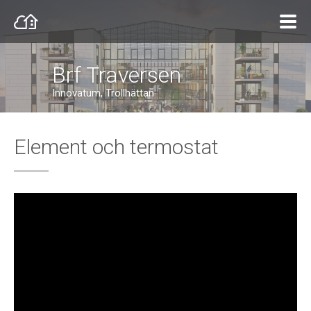
Brf Traversen
Innovatum, Trollhättan
Element och termostat