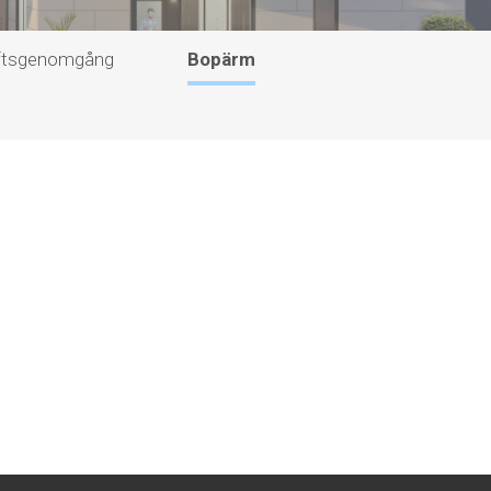
riftsgenomgång
Bopärm