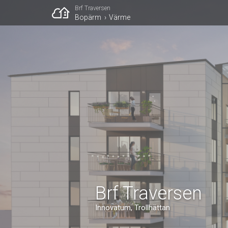
Brf Traversen
Bopärm
Värme
Brf Traversen
Innovatum, Trollhättan